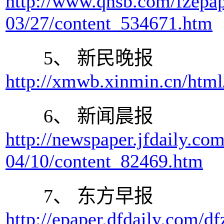
http://www.qnsb.com/fzepap
03/27/content_534671.htm
5、 新民晚报
http://xmwb.xinmin.cn/htm
6、 新闻晨报
http://newspaper.jfdaily.c
04/10/content_82469.htm
7、 东方早报
http://epaper.dfdaily.com/d