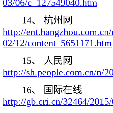
03/06/c_127549040.htm
14、 杭州网
http://ent.hangzhou.com.cn
02/12/content_5651171.htm
15、 人民网
http://sh.people.com.cn/n/
16、 国际在线
http://gb.cri.cn/32464/201