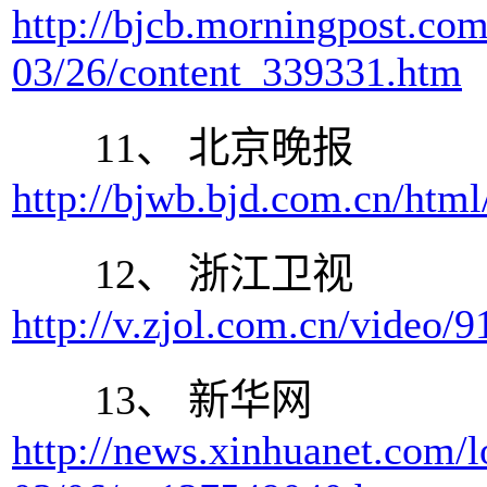
http://bjcb.morningpost.co
03/26/content_339331.htm
11、 北京晚报
http://bjwb.bjd.com.cn/htm
12、 浙江卫视
http://v.zjol.com.cn/video/
13、 新华网
http://news.xinhuanet.com/l