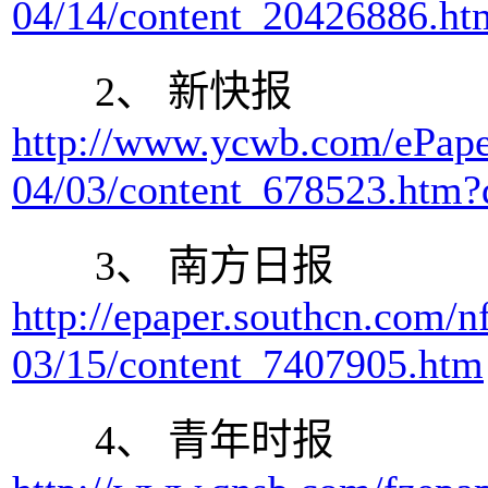
04/14/content_20426886.ht
2、 新快报
http://www.ycwb.com/ePape
04/03/content_678523.htm?
3、 南方日报
http://epaper.southcn.com/n
03/15/content_7407905.htm
4、 青年时报