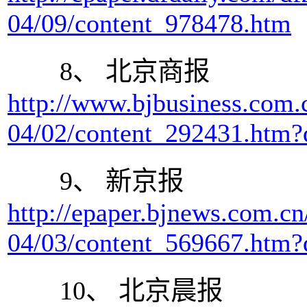
04/09/content_978478.htm
8、 北京商报
http://www.bjbusiness.com.c
04/02/content_292431.htm?
9、 新京报
http://epaper.bjnews.com.cn
04/03/content_569667.htm?
10、 北京晨报