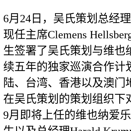
6月24日，吴氏策划总经
现任主席Clemens Hellsbe
生签署了吴氏策划与维也纳爱
续五年的独家巡演合作计
陆、台湾、香港以及澳门地
在吴氏策划的策划组织下
9月即将上任的维也纳爱乐乐团主席